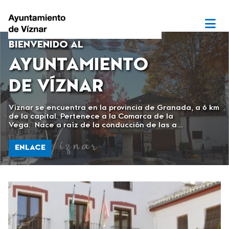
BIENVENIDO AL
AYUNTAMIENTO
DE VÍZNAR
El Palacio del Cuzco fue mandado construir como
residencia estival por el Arzobispo Moscoso, es un claro
ejemplo de construcción neoclásica de...
ENLACE