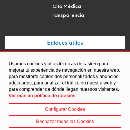
Cita Médica
Transparencia
Enlaces útiles
Noticias
Usamos cookies y otras técnicas de rastreo para
Agenda
mejorar tu experiencia de navegación en nuestra web,
Ordenanzas
para mostrarte contenidos personalizados y anuncios
adecuados, para analizar el tráfico en nuestra web y
Entidades y asociaciones
para comprender de dónde llegan nuestros visitantes.
Ver más en política de cookies
Configurar Cookies
Aviso legal
|
Política de Cookies
|
Accesibilidad
|
Protección de Datos
|
Mapa Web
Rechazar todas las Cookies
© 2024 Ayuntamiento de Víznar