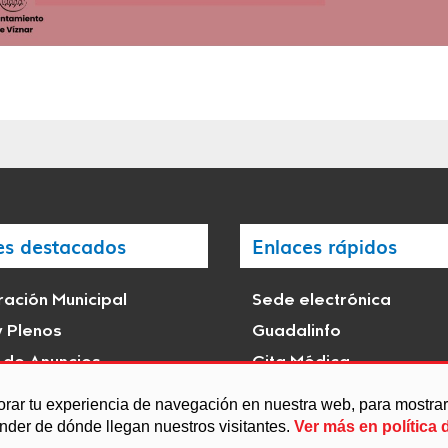
es destacados
Enlaces rápidos
ación Municipal
Sede electrónica
y Plenos
Guadalinfo
 de Anuncios
Cita Médica
istóricas e hitos de
Transparencia
orar tu experiencia de navegación en nuestra web, para mostr
s
ender de dónde llegan nuestros visitantes.
Ver más en política 