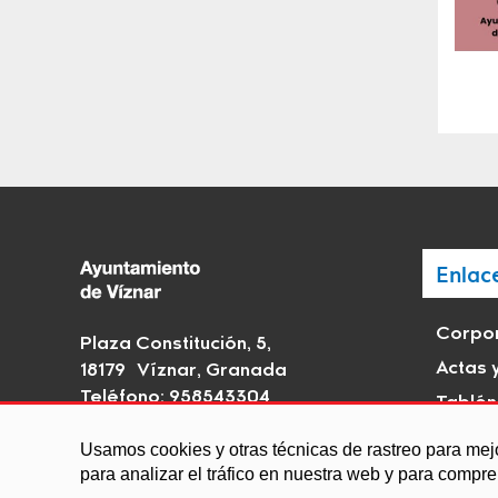
Enlac
Corpor
Plaza Constitución, 5,
Actas 
18179 Víznar, Granada
Teléfono:
958543304
Tablón
Email:
viznar@dipgra.es
Rutas H
Usamos cookies y otras técnicas de rastreo para mej
interé
para analizar el tráfico en nuestra web y para compr